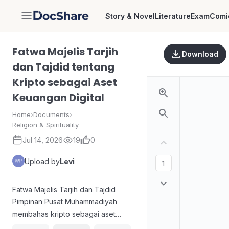
Story & Novel
Literature
Exam
Comi
DocShare
Fatwa Majelis Tarjih
Download
dan Tajdid tentang
Kripto sebagai Aset
Keuangan Digital
Home
›
Documents
›
Religion & Spirituality
Jul 14, 2026
19
0
Upload by
Levi
Fatwa Majelis Tarjih dan Tajdid
Pimpinan Pusat Muhammadiyah
membahas kripto sebagai aset
keuangan digital, menekankan