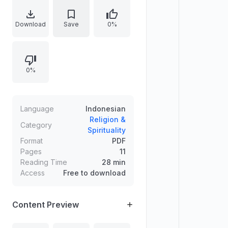
kebutuhan kepastian hukum
merespons transformasi ekonomi
Download
Save
0%
digital. Uraian memaparkan
kedudukan kripto dalam hukum
positif Indonesia serta penalaran
0%
fikih tentang kripto sebagai māl
mutaqawwam melalui kriteria harta
dalam mazhab Hanafi, mayoritas
ulama, dan pandangan fikih
Language
Indonesian
muamalah kontemporer.
Religion &
Category
Spirituality
Format
PDF
Pages
11
Reading Time
28 min
Access
Free to download
Content Preview