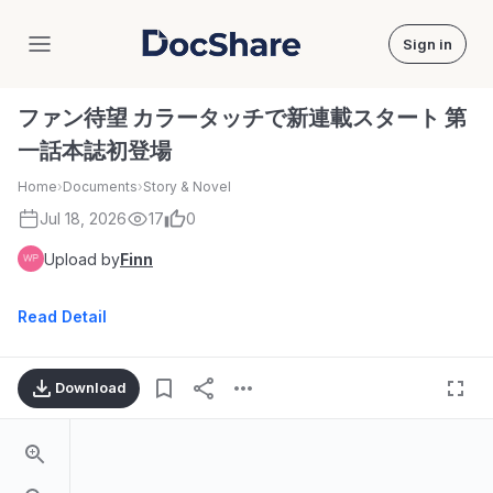
Sign in
DocShare
ファン待望 カラータッチで新連載スタート 第
一話本誌初登場
Home
›
Documents
›
Story & Novel
Jul 18, 2026
17
0
Upload by
Finn
Read Detail
Download