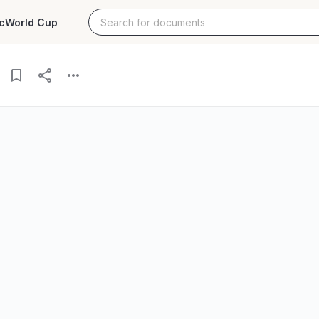
c
World Cup