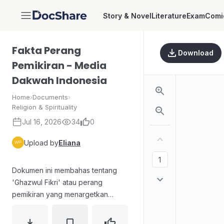
Story & Novel
Literature
Exam
Comi
DocShare
Fakta Perang
Download
Pemikiran - Media
Dakwah Indonesia
Home
›
Documents
›
Religion & Spirituality
Jul 16, 2026
34
0
Upload by
Eliana
Dokumen ini membahas tentang
'Ghazwul Fikri' atau perang
pemikiran yang menargetkan
pikiran individu, khususnya umat
Muslim. Dokumen ini menjelaskan