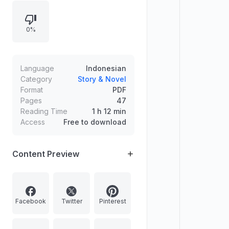
legonya, sementara ibunya
menenangkan dan mengaitkan
0%
alasan keterlambatan dengan
pengalaman masa lalu Barak dan
keluarganya.
Language
Indonesian
Category
Story & Novel
Format
PDF
Pages
47
Reading Time
1 h 12 min
Access
Free to download
Content Preview
Facebook
Twitter
Pinterest