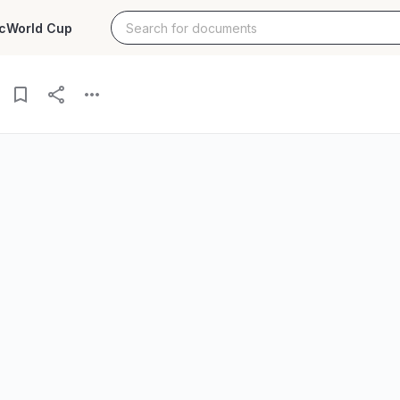
c
World Cup