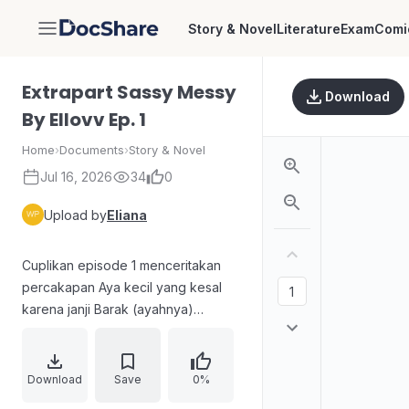
Story & Novel
Literature
Exam
Comi
DocShare
Extrapart Sassy Messy
Download
By Ellovv Ep. 1
Home
›
Documents
›
Story & Novel
Jul 16, 2026
34
0
Upload by
Eliana
Cuplikan episode 1 menceritakan
percakapan Aya kecil yang kesal
karena janji Barak (ayahnya)
membuat lego princess tidak
ditepati. Saat Barak harus pergi
karena panggilan rumah sakit, Aya
Download
Save
0%
tampak ngambek dengan lego-