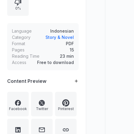
berenang untuk pemulihan. Konflik
0%
kecil muncul saat Lucien harus
menyelesaikan masalah koneksi
saat makan siang, lalu dilanjutkan
ajakan acara ulang tahun dan
Language
Indonesian
rencana malam yang
Category
Story & Novel
Format
PDF
membangkitkan ketegangan soal
Pages
15
lampu saat bercinta.
Reading Time
23 min
Access
Free to download
Content Preview
Facebook
Twitter
Pinterest