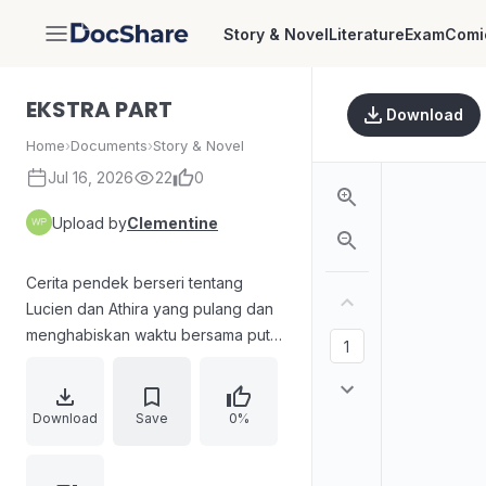
Story & Novel
Literature
Exam
Comi
DocShare
EKSTRA PART
Download
Home
›
Documents
›
Story & Novel
Jul 16, 2026
22
0
Upload by
Clementine
Cerita pendek berseri tentang
Lucien dan Athira yang pulang dan
menghabiskan waktu bersama putra
mereka Haka di rumah, termasuk
momen berlari, berenang, dan
kemesraan pasangan. Athira
Download
Save
0%
menyiapkan baju ganti dan
menemani Lucien saat ia kembali