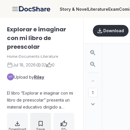
Story & Novel
Literature
Exam
Comi
DocShare
Explorar e imaginar
Download
con mi libro de
preescolar
Home
›
Documents
›
Literature
Jul 18, 2026
32
0
Upload by
Riley
El libro “Explorar e imaginar con mi
libro de preescolar” presenta un
material educativo dirigido a
estudiantes de 2° grado en el ciclo
escolar 2024-2025. La publicación
reúne un equipo amplio de
Download
Save
0%