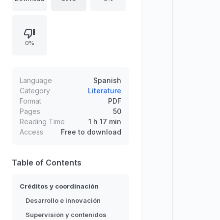
desarrollo e innovación,
supervisión y coordinación de
contenidos, autores, coordinación
0%
editorial y revisores, además de
roles de cuidado de la edición,
corrección de estilo, preprensa e
iconografía. Incluye datos de
Language
Spanish
primera edición 2024, distribución
Category
Literature
Format
PDF
gratuita y créditos de diseño e
Pages
50
ilustración.
Reading Time
1 h 17 min
Access
Free to download
Table of Contents
Créditos y coordinación
Desarrollo e innovación
Supervisión y contenidos