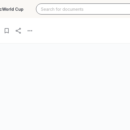
c
World Cup