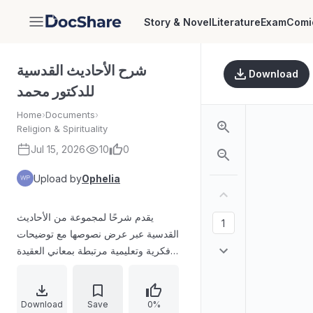
Story & Novel
Literature
Exam
Comi
DocShare
شرح الأحاديث القدسية
Download
للدكتور محمد
Home
›
Documents
›
Religion & Spirituality
Jul 15, 2026
10
0
Upload by
Ophelia
يقدم شرحًا لمجموعة من الأحاديث
القدسية عبر عرض نصوصها مع توضيحات
فكرية وتعليمية مرتبطة بمعاني العقيدة
والسلوك الروحي. يتضمن الاستشهاد بآيات
وروايات وردت ضمن سياق الشرح، مع
التركيز على الدروس المستفادة من
Download
Save
0%