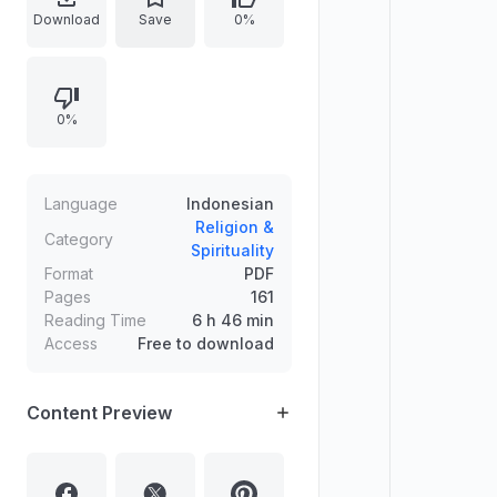
daftar isi yang mengarahkan
Download
Save
0%
pembahasan pada bab jenazah.
0%
Language
Indonesian
Religion &
Category
Spirituality
Format
PDF
Pages
161
Reading Time
6 h 46 min
Access
Free to download
Content Preview