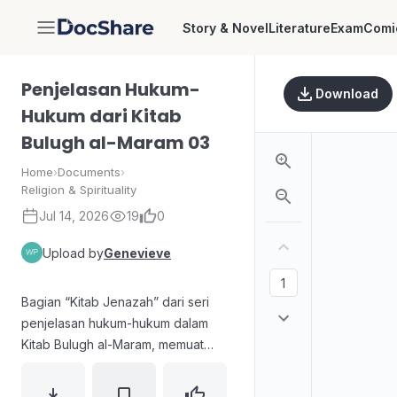
Story & Novel
Literature
Exam
Comi
DocShare
Penjelasan Hukum-
Download
Hukum dari Kitab
Bulugh al-Maram 03
Home
›
Documents
›
Religion & Spirituality
Jul 14, 2026
19
0
Upload by
Genevieve
Bagian “Kitab Jenazah” dari seri
penjelasan hukum-hukum dalam
Kitab Bulugh al-Maram, memuat
rincian hadis-hadis (Hadits Ke-434
hingga Hadits Ke-470) beserta