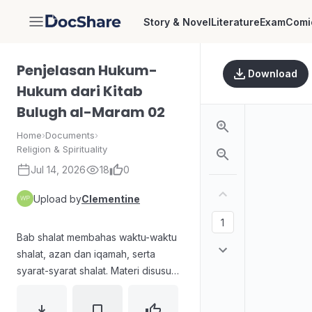
Story & Novel
Literature
Exam
Comi
DocShare
Penjelasan Hukum-
Download
Hukum dari Kitab
Bulugh al-Maram 02
Home
›
Documents
›
Religion & Spirituality
Jul 14, 2026
18
0
Upload by
Clementine
Bab shalat membahas waktu-waktu
shalat, azan dan iqamah, serta
syarat-syarat shalat. Materi disusun
berdasarkan hadits dengan
penomoran berurutan (mis. Hadits