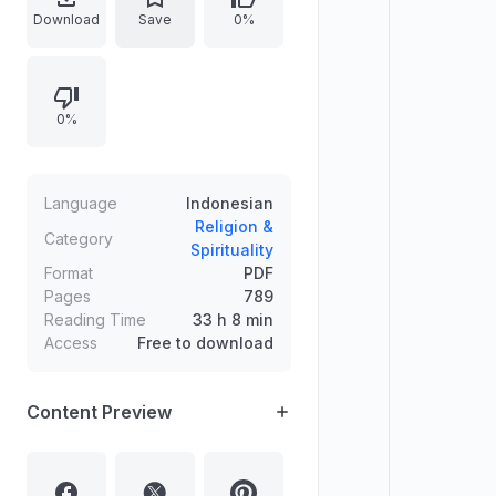
Ke-128 hingga Hadits Ke-162) dan
Download
Save
0%
mencantumkan rentang halaman
untuk tiap hadits.
0%
Language
Indonesian
Religion &
Category
Spirituality
Format
PDF
Pages
789
Reading Time
33 h 8 min
Access
Free to download
Content Preview