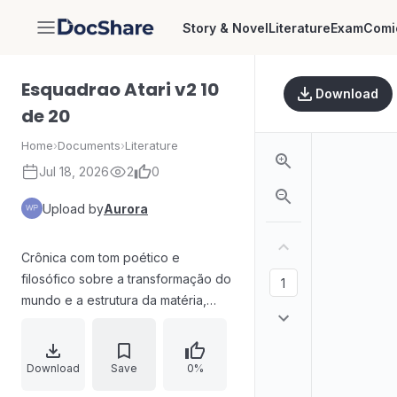
Story & Novel
Literature
Exam
Comi
DocShare
Esquadrao Atari v2 10
Download
de 20
Home
›
Documents
›
Literature
Jul 18, 2026
2
0
Upload by
Aurora
Crônica com tom poético e
filosófico sobre a transformação do
mundo e a estrutura da matéria,
explorando a ideia de ausência de
certezas absolutas e a passagem
do tempo. O texto relaciona
Download
Save
0%
universo, antimatéria e a ideia de