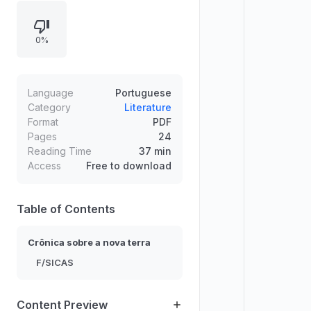
que matéria e antimateria não
apenas coexistem, mas podem
0%
definir formas de equilíbrio e
significados físicos. A narrativa
contrasta leveza e peso, e conecta
campo de força e comportamento
Language
Portuguese
entre formas opostas da realidade.
Category
Literature
Format
PDF
Pages
24
Reading Time
37 min
Access
Free to download
Table of Contents
Crônica sobre a nova terra
F/SICAS
Content Preview