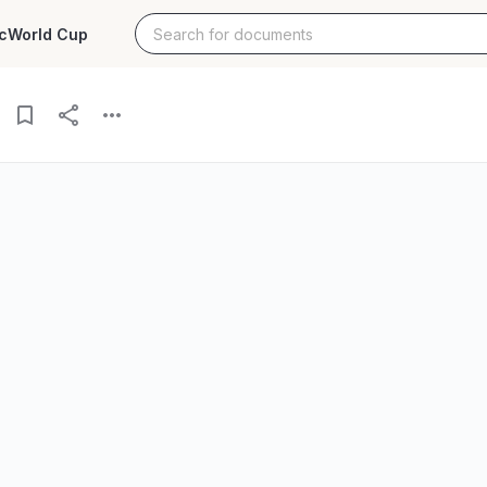
c
World Cup