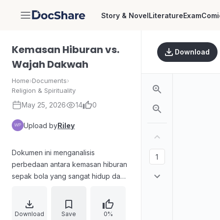
Story & Novel
Literature
Exam
Comi
DocShare
Kemasan Hiburan vs.
Download
Wajah Dakwah
Home
›
Documents
›
Religion & Spirituality
May 25, 2026
14
0
Upload by
Riley
Dokumen ini menganalisis
perbedaan antara kemasan hiburan
sepak bola yang sangat hidup dan
menarik, serta wajah dakwah Islam
yang sering terasa kaku dan kurang
menggugah. Penggambaran stadion
Download
Save
0%