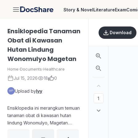
Story & Novel
Literature
Exam
Comi
DocShare
Ensiklopedia Tanaman
Download
Obat di Kawasan
Hutan Lindung
Wonomulyo Magetan
Home
›
Documents
›
Healthcare
Jul 15, 2026
18
0
Upload by
Ivy
Ensiklopedia ini merangkum temuan
tanaman obat di kawasan hutan
lindung Wonomulyo, Magetan.
Memuat 6 habitus dengan total 30
spesies tanaman, disertai