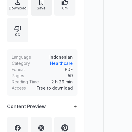
penjelasan tanaman dan daftar
Download
Save
0%
spesies menurut kelompok habitus
seperti herba, semak, terna, perdu,
dan pohon. Disusun untuk
0%
membantu pelajar, masyarakat,
serta pihak terkait memahami jenis
tanaman berkhasiat obat dan
manfaatnya.
Language
Indonesian
Category
Healthcare
Format
PDF
Pages
59
Reading Time
2 h 29 min
Access
Free to download
Content Preview