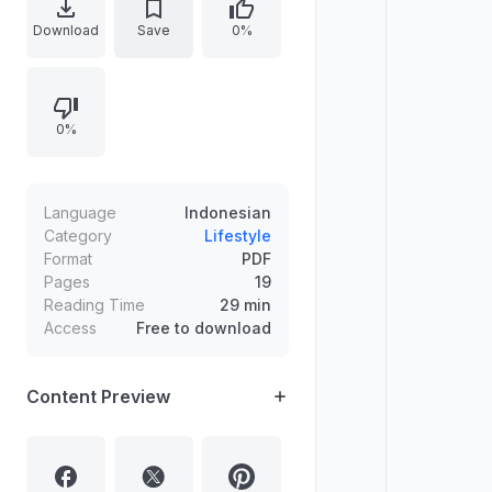
penjualan tidak hanya bergantung
Download
Save
0%
pada kata-kata promosi, tetapi
pada prinsip penting seperti
penentuan target market yang tepat
0%
dan banyak serta membangun
pengenalan agar dipercaya oleh
calon pembeli.
Language
Indonesian
Category
Lifestyle
Format
PDF
Pages
19
Reading Time
29 min
Access
Free to download
Content Preview