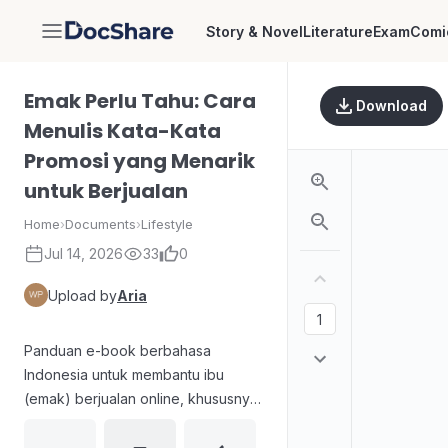
Story & Novel
Literature
Exam
Comi
DocShare
Emak Perlu Tahu: Cara
Download
Menulis Kata-Kata
Promosi yang Menarik
untuk Berjualan
Home
›
Documents
›
Lifestyle
Jul 14, 2026
33
0
Upload by
Aria
Panduan e-book berbahasa
Indonesia untuk membantu ibu
(emak) berjualan online, khususnya
dalam menulis iklan dan promosi.
Materi menekankan bahwa