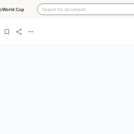
c
World Cup