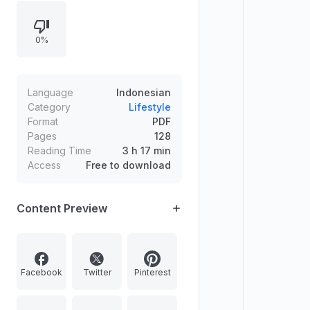
berhitung, kinestetik, dan
interpersonal melalui aktivitas
0%
seperti puzzle dari bahan rumah
tangga, permainan huruf dan kata,
kegiatan hitung, gerak koordinatif,
serta permainan kerja sama.
Language
Indonesian
Category
Lifestyle
Format
PDF
Pages
128
Reading Time
3 h 17 min
Access
Free to download
Content Preview
Facebook
Twitter
Pinterest