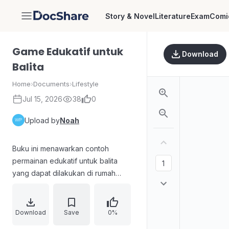
Story & Novel
Literature
Exam
Comi
DocShare
Game Edukatif untuk
Download
Balita
Home
›
Documents
›
Lifestyle
Jul 15, 2026
38
0
Upload by
Noah
Buku ini menawarkan contoh
permainan edukatif untuk balita
yang dapat dilakukan di rumah
bersama orang tua tanpa sarana
mahal atau rumit. Materi permainan
dikelompokkan untuk melatih
Download
Save
0%
kemampuan visual-spasial, verbal,