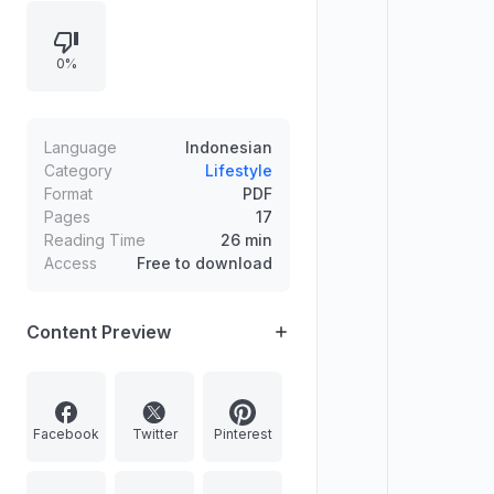
(menentukan ikan/kolam/umpan),
termasuk penentuan harga
0%
berdasarkan segmentasi
pendapatan dan kebiasaan belanja,
serta strategi mendatangkan visitor
melalui teknik follow un follow untuk
Language
Indonesian
mengonversi visitor menjadi
Category
Lifestyle
Format
PDF
followers dan mendorong
Pages
17
penjualan.
Reading Time
26 min
Access
Free to download
Content Preview
Facebook
Twitter
Pinterest