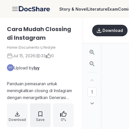
Story & Novel
Literature
Exam
Comi
DocShare
Cara Mudah Clossing
Download
di Instagram
Home
›
Documents
›
Lifestyle
Jul 15, 2026
33
0
Upload by
Ivy
Panduan pemasaran untuk
meningkatkan closing di Instagram
dengan menargetkan Generasi
milenial. Dokumen membahas
pentingnya fokus pada Instagram
karena dominasi pengguna usia 18–
Download
Save
0%
35 tahun, menyusun strategi produk