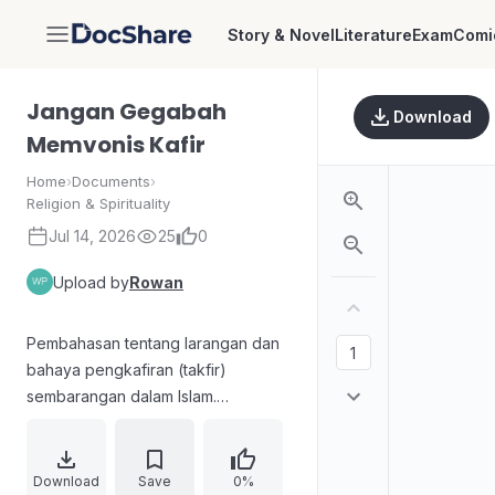
Story & Novel
Literature
Exam
Comi
DocShare
Jangan Gegabah
Download
Memvonis Kafir
Home
›
Documents
›
Religion & Spirituality
Jul 14, 2026
25
0
Upload by
Rowan
Pembahasan tentang larangan dan
bahaya pengkafiran (takfir)
sembarangan dalam Islam.
Mengangkat pertanyaan bagaimana
pelaku kekerasan terhadap sesama
muslim bisa meyakini tindakannya
Download
Save
0%