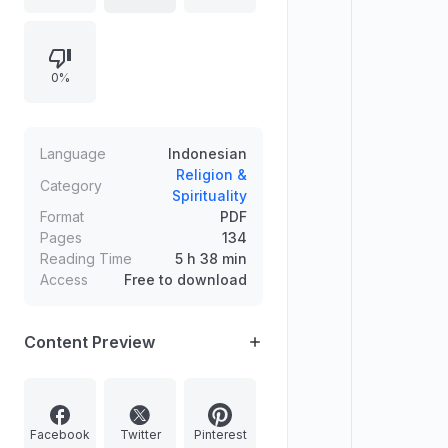
sebagai ibadah, lalu menegaskan
perlunya menjelaskan istilah takfir,
kaidahnya, serta meluruskan
0%
ideologi yang salah. Disertakan latar
belakang penulisan yang
menekankan masalah seriusnya
pengkafiran serta contoh
Language
Indonesian
kecenderungan sebagian pihak
Religion &
Category
Spirituality
yang sembrono, terutama di
Format
PDF
kalangan pemuda.
Pages
134
Reading Time
5 h 38 min
Access
Free to download
Content Preview
Facebook
Twitter
Pinterest