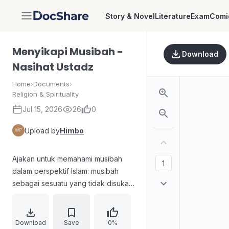
Story & Novel
Literature
Exam
Comi
DocShare
Menyikapi Musibah -
Download
Nasihat Ustadz
Home
›
Documents
›
Religion & Spirituality
Jul 15, 2026
26
0
Upload by
Himbo
Ajakan untuk memahami musibah
dalam perspektif Islam: musibah
sebagai sesuatu yang tidak disukai
dan bagian dari ujian iman.
Dijelaskan perbedaan sikap orang
yang berhijrah—ada yang sabar
Download
Save
0%