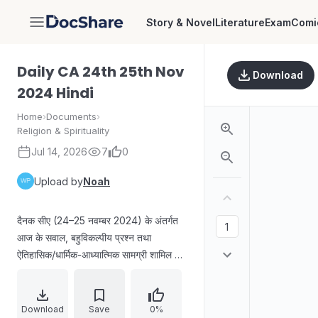
Story & Novel
Literature
Exam
Comi
DocShare
Daily CA 24th 25th Nov
Download
2024 Hindi
Home
›
Documents
›
Religion & Spirituality
Jul 14, 2026
7
0
Upload by
Noah
दैनक सीए (24–25 नवम्बर 2024) के अंतर्गत
आज के सवाल, बहुविकल्पीय प्रश्न तथा
ऐतिहासिक/धार्मिक-आध्यात्मिक सामग्री शामिल है।
इसमें गुरु तेग बहादुर के शहीदी दिवस, उनके जन्म
(21 अप्रैल 1621), मुगल सम्राट औरंगजेब के
आदेश पर दिल्ली में शहादत, तथा दिल्ली में गुरुद्वारा
Download
Save
0%