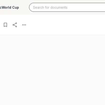
c
World Cup