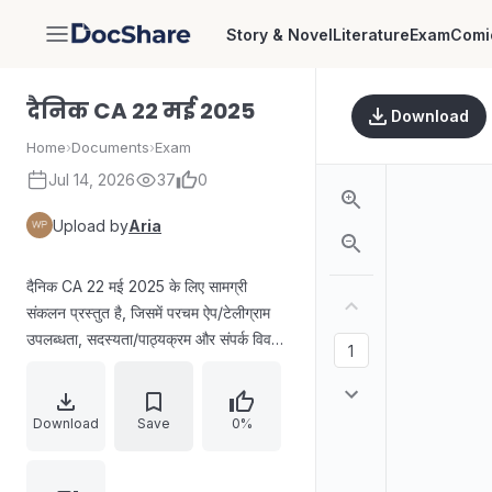
Story & Novel
Literature
Exam
Comi
DocShare
दैनिक CA 22 मई 2025
Download
Home
›
Documents
›
Exam
Jul 14, 2026
37
0
Upload by
Aria
दैनिक CA 22 मई 2025 के लिए सामग्री
संकलन प्रस्तुत है, जिसमें परचम ऐप/टेलीग्राम
उपलब्धता, सदस्यता/पाठ्यक्रम और संपर्क विवरण
शामिल हैं। साथ ही विभिन्न उपलब्धियों व घटनाओं
का संक्षिप्त समाचार-सार दिया गया है, जैसे परमाणु
ऊर्जा आयोग के अध्यक्ष व परमाणु ऊर्जा विभाग के
Download
Save
0%
सचिव का 95वें वर्ष में निधन, खगोल वैज्ञानिक की
87वें वर्ष में आयुमृत्यु, IB प्रमुख के लिए अतिरिक्त