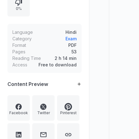
सेवा-विस्तार, तेलंगाना के मुख्यमंत्री द्वारा
0%
परियोजना का उद्घाटन, मेघालय से असम तक
मल्टी-मॉडल संपर्क मार्ग संबंधी योजना, और सूडान
में सेवा प्रमुख द्वारा नियुक्ति का उल्लेख।
Language
Hindi
Category
Exam
Format
PDF
Pages
53
Reading Time
2 h 14 min
Access
Free to download
Content Preview
Facebook
Twitter
Pinterest