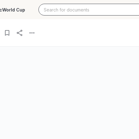
c
World Cup