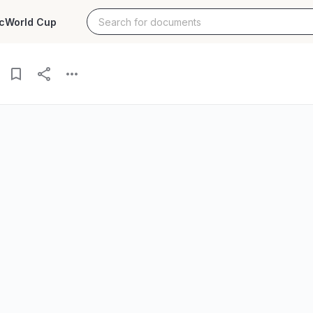
c
World Cup