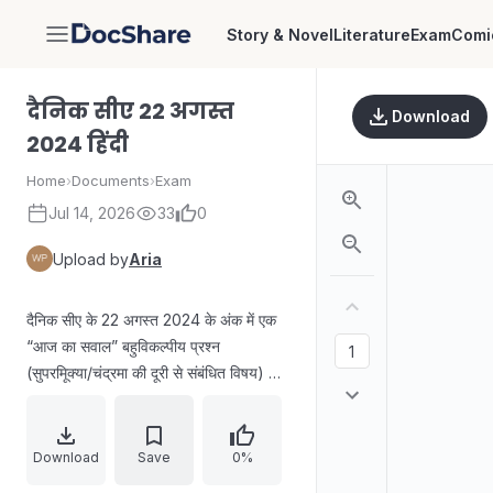
Story & Novel
Literature
Exam
Comi
DocShare
दैनिक सीए 22 अगस्त
Download
2024 हिंदी
Home
›
Documents
›
Exam
Jul 14, 2026
33
0
Upload by
Aria
दैनिक सीए के 22 अगस्त 2024 के अंक में एक
“आज का सवाल” बहुविकल्पीय प्रश्न
(सुपरमूिक्या/चंद्रमा की दूरी से संबंधित विषय) और
उत्तर दिया गया है। इसके बाद हिंसा के पीड़ितों की
याद में अंतरराष्ट्रीय दिवस, 2019 में संयुक्त
राष्ट्र महासभा के निर्णय, आरबीआई के 90 क्विज़,
Download
Save
0%
आरबीआई/ऊर्जा निर्यात से जुड़ी खबरें, भारत-