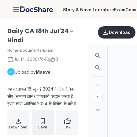
Story & Novel
Literature
Exam
Comi
DocShare
Daily CA 18th Jul'24 -
Download
Hindi
Home
›
Documents
›
Exam
Jul 14, 2026
40
0
Upload by
Maeve
यह दस्तावेज़ 18 जुलाई 2024 के लिए दैनिक
सीए (सामान्य ज्ञान) जानकारी प्रदान करता है।
इसमें कोपा अमेरिका 2024 के विजेता के बारे में
एक प्रश्न और 18 जुलाई को मनाए जाने वाले
अंतर्राष्ट्रीय नेल्सन मंडेला दिवस का विवरण
शामिल है। दस्तावेज़ में उनके जीवन से जुड़ी कुछ
Download
Save
0%
महत्वपूर्ण तारीखें भी बताई गई हैं, जैसे कि 1993