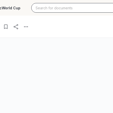
c
World Cup