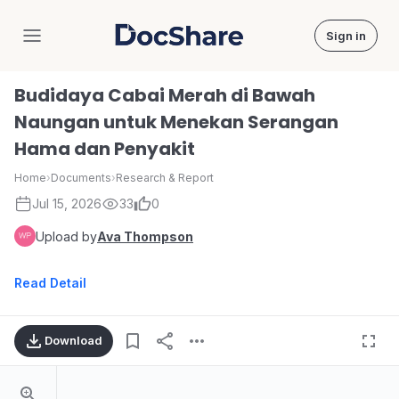
Sign in
DocShare
Budidaya Cabai Merah di Bawah
Naungan untuk Menekan Serangan
Hama dan Penyakit
Home
›
Documents
›
Research & Report
Jul 15, 2026
33
0
Upload by
Ava Thompson
Read Detail
Download