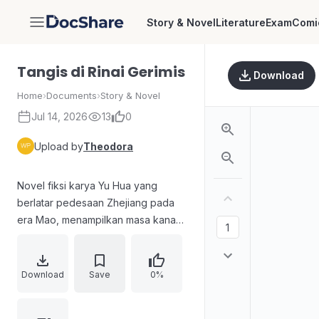
Story & Novel
Literature
Exam
Comi
DocShare
Tangis di Rinai Gerimis
Download
Home
›
Documents
›
Story & Novel
Jul 14, 2026
13
0
Upload by
Theodora
Novel fiksi karya Yu Hua yang
berlatar pedesaan Zhejiang pada
era Mao, menampilkan masa kanak-
kanak dan remaja dengan suasana
sendu. Edisi terjemahan bahasa
Inggris oleh Allan H. Barr dan
Download
Save
0%
terjemahan bahasa Indonesia oleh
Berliani M. Nugrahani, memuat