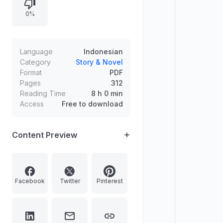
informasi penerbitan, hak cipta,
0%
serta kata pengantar yang
membahas sejarah judul dan
penerimaan karya.
Language
Indonesian
Category
Story & Novel
Format
PDF
Pages
312
Reading Time
8 h 0 min
Access
Free to download
Content Preview
Facebook
Twitter
Pinterest