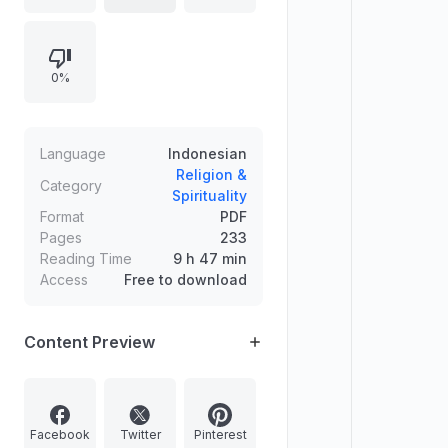
adabnya, syarat-syarat shalat, tata
cara shalat dari wudhu hingga
salam, rukun-wajib-sunnah, serta
0%
perkara makruh dan yang
membatalkan shalat, termasuk
pembahasan sujud sahwi.
Language
Indonesian
Religion &
Category
Spirituality
Format
PDF
Pages
233
Reading Time
9 h 47 min
Access
Free to download
Content Preview
Facebook
Twitter
Pinterest