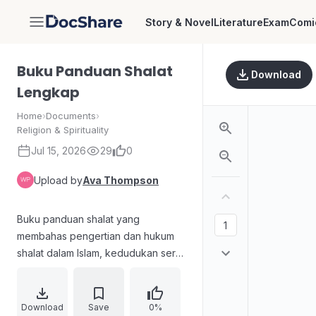
Story & Novel
Literature
Exam
Comi
DocShare
Buku Panduan Shalat
Download
Lengkap
Home
›
Documents
›
Religion & Spirituality
Jul 15, 2026
29
0
Upload by
Ava Thompson
Buku panduan shalat yang
membahas pengertian dan hukum
shalat dalam Islam, kedudukan serta
keutamaannya, masalah
meninggalkan shalat, azan dan
iqamah termasuk ketentuan dan
Download
Save
0%