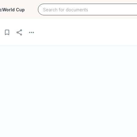
c
World Cup