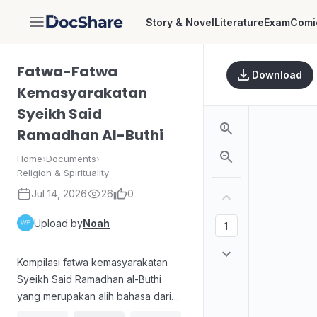
Story & Novel
Literature
Exam
Comi
DocShare
Fatwa-Fatwa
Download
Kemasyarakatan
Syeikh Said
Ramadhan Al-Buthi
Home
›
Documents
›
Religion & Spirituality
Jul 14, 2026
26
0
Upload by
Noah
Kompilasi fatwa kemasyarakatan
Syeikh Said Ramadhan al-Buthi
yang merupakan alih bahasa dari
karya Arab berjudul Istiftaat al-Nas li