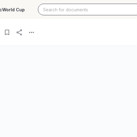
c
World Cup