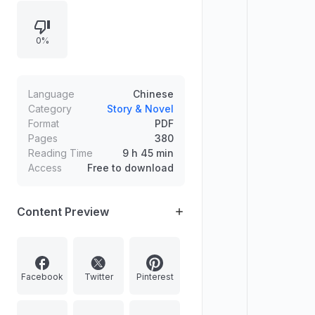
者。
0%
Language
Chinese
Category
Story & Novel
Format
PDF
Pages
380
Reading Time
9 h 45 min
Access
Free to download
Content Preview
Facebook
Twitter
Pinterest