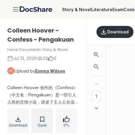
Story & Novel
Literature
Exam
Comi
DocShare
Colleen Hoover -
Download
Confess - Pengakuan
Home
›
Documents
›
Story & Novel
Jul 13, 2026
23
0
Upload by
Emma Wilson
Colleen Hoover 创作的《Confess》
（中文名：Pengakuan）是一部引人
入胜的言情小说，讲述了主人公在追求
爱情和自我发现的过程中，面对内心冲
突、过往秘密以及复杂情感纠葛的故
事。小说以其细腻的笔触、跌宕起伏的
Download
Save
0%
情节和生动的人物塑造，吸引了众多读