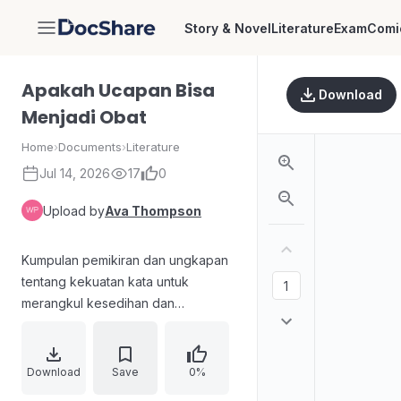
Story & Novel
Literature
Exam
Comi
DocShare
Apakah Ucapan Bisa
Download
Menjadi Obat
Home
›
Documents
›
Literature
Jul 14, 2026
17
0
Upload by
Ava Thompson
Kumpulan pemikiran dan ungkapan
tentang kekuatan kata untuk
merangkul kesedihan dan
memercikkan kebahagiaan.
Menggambarkan hubungan bahasa
dengan emosi melalui metafora
Download
Save
0%
seperti bahasa yang disukai bagai