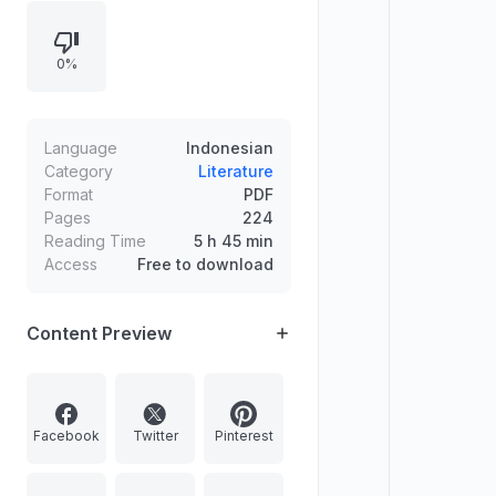
bunga dan ketenangan yang
dirasakan saat mengamatinya,
0%
disertai informasi penerbitan dan
perlindungan hak cipta.
Language
Indonesian
Category
Literature
Format
PDF
Pages
224
Reading Time
5 h 45 min
Access
Free to download
Content Preview
Facebook
Twitter
Pinterest