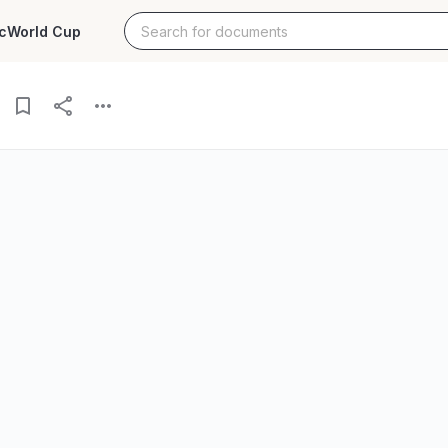
c
World Cup