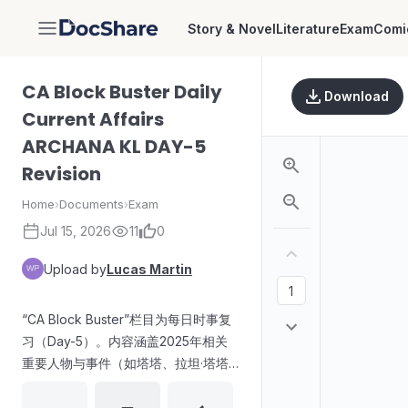
Story & Novel
Literature
Exam
Comi
DocShare
CA Block Buster Daily
Download
Current Affairs
ARCHANA KL DAY-5
Revision
Home
›
Documents
›
Exam
Jul 15, 2026
11
0
Upload by
Lucas Martin
“CA Block Buster”栏目为每日时事复
习（Day-5）。内容涵盖2025年相关
重要人物与事件（如塔塔、拉坦·塔塔
传记相关）、诺贝尔奖得主与科学发
现、国家与社会事务、体育与娱乐奖