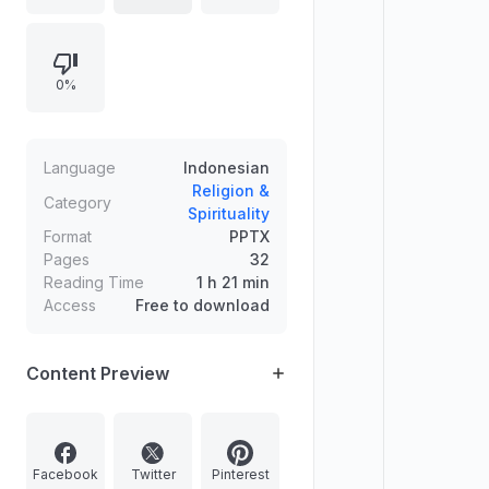
pelanggaran dalam konteks ibadah
dan pernikahan untuk menunjukkan
dampak sebab dan syarat, lalu
0%
diterapkan pada dunia bisnis
seperti perbedaan jual beli yang
boleh dan transaksi seperti leasing
atau perseroan yang tidak sesuai
Language
Indonesian
syariah yang berakibat akad batil.
Religion &
Category
Spirituality
Ditekankan pentingnya tidak
Format
PPTX
mengabaikan halal-haram.
Pages
32
Reading Time
1 h 21 min
Access
Free to download
Content Preview
Facebook
Twitter
Pinterest