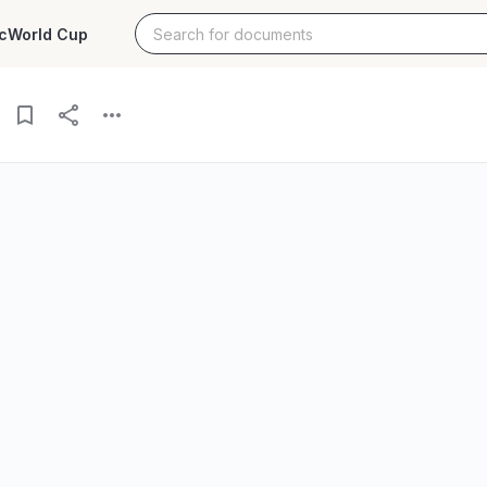
c
World Cup