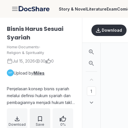
Story & Novel
Literature
Exam
Comi
DocShare
Bisnis Harus Sesuai
Download
Syariah
Home
›
Documents
›
Religion & Spirituality
Jul 15, 2026
30
0
Upload by
Miles
Penjelasan konsep bisnis syariah
melalui definisi hukum syariah dan
pembagiannya menjadi hukum taklifi
dan hukum wadh’i beserta status-
statusnya (fardhu, haram, sah, batal,
fasad). Diuraikan contoh
Download
Save
0%