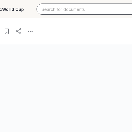
c
World Cup