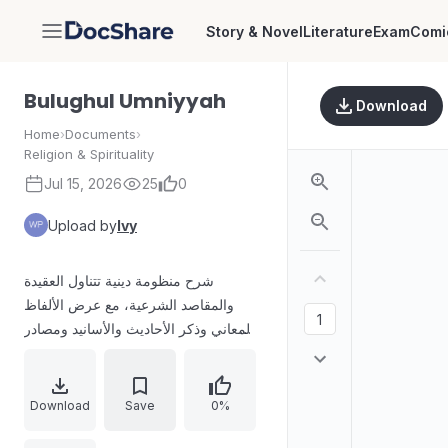
Story & Novel
Literature
Exam
Comi
DocShare
Bulughul Umniyyah
Download
Home
›
Documents
›
Religion & Spirituality
Jul 15, 2026
25
0
Upload by
Ivy
شرح منظومة دينية تتناول العقيدة
والمقاصد الشرعية، مع عرض الألفاظ
والمعاني وذكر الأحاديث والأسانيد ومصادر
الرواية. تتضمن المقدمة نصًا يبتدئ
بالحمدلة، ثم بيانًا لموضوعات المنظومة
ومقارعاتٍ لغويةٍ وشرحًا لما يتعلق بصفات
Download
Save
0%
المعنى والاعتقاد.