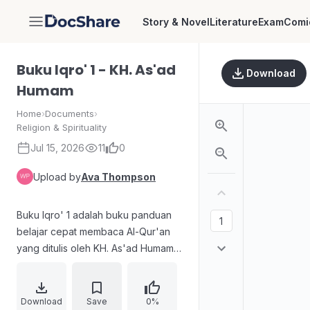
Story & Novel
Literature
Exam
Comi
DocShare
Buku Iqro' 1 - KH. As'ad
Download
Humam
Home
›
Documents
›
Religion & Spirituality
Jul 15, 2026
11
0
Upload by
Ava Thompson
Buku Iqro' 1 adalah buku panduan
belajar cepat membaca Al-Qur'an
yang ditulis oleh KH. As'ad Humam
dan diterbitkan oleh Balai Litbang
LPTQ Nasional TTeam Tadarus
'AMM' Yogyakarta. Buku ini
Download
Save
0%