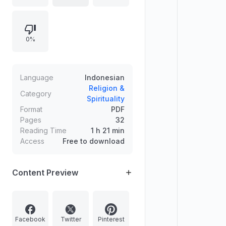
merupakan bagian dari seri Iqro'
yang bertujuan untuk memudahkan
proses pembelajaran membaca Al-
0%
Qur'an.
Language
Indonesian
Religion &
Category
Spirituality
Format
PDF
Pages
32
Reading Time
1 h 21 min
Access
Free to download
Content Preview
Facebook
Twitter
Pinterest