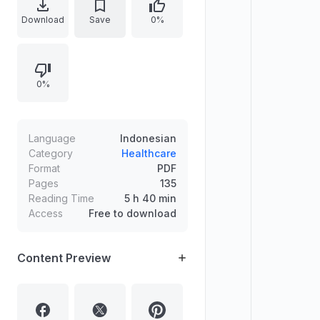
pengobatannya. Disertai latar
Download
Save
0%
pemikiran untuk mengurangi
dualisme sikap pasien terhadap
peruqyah dan psikiater, serta
0%
penekanan pada kriteria dokter
profesional, termasuk analisis jenis
penyakit, penyebab, kekuatan
pasien, kondisi tubuh, usia,
Language
Indonesian
kebiasaan, musim, dan lingkungan.
Category
Healthcare
Format
PDF
Pages
135
Reading Time
5 h 40 min
Access
Free to download
Content Preview