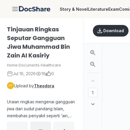
Story & Novel
Literature
Exam
Comi
DocShare
Tinjauan Ringkas
Download
Seputar Gangguan
Jiwa Muhammad Bin
Zain Al Kasiriy
Home
›
Documents
›
Healthcare
Jul 16, 2026
16
0
Upload by
Theodora
Uraian ringkas mengenai gangguan
jiwa dari sudut pandang Islam,
membahas penyakit seperti ‘ain,
sihir, kesurupan jin, serta gangguan
jiwa beserta gejala dan