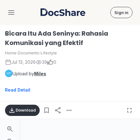
Sign in
DocShare
Bicara Itu Ada Seninya: Rahasia
Komunikasi yang Efektif
Home
›
Documents
›
Lifestyle
Jul 13, 2026
39
0
Upload by
Miles
Read Detail
Download