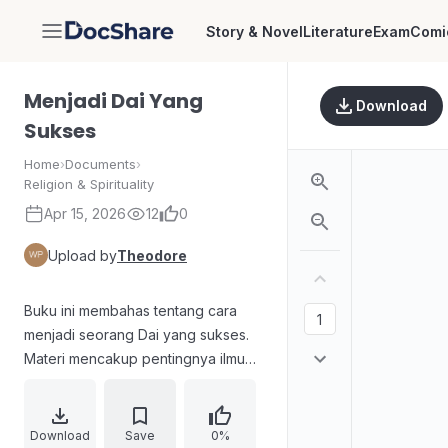
Story & Novel
Literature
Exam
Comi
DocShare
Menjadi Dai Yang
Download
Sukses
Home
›
Documents
›
Religion & Spirituality
Apr 15, 2026
12
0
Upload by
Theodore
Buku ini membahas tentang cara
menjadi seorang Dai yang sukses.
Materi mencakup pentingnya ilmu
yang bermanfaat, pembagian ilmu,
praktik pengetahuan, dan cara
memperoleh ilmu. Selain itu, buku ini
Download
Save
0%