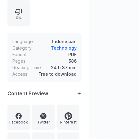
penerapan sistem member/reseller,
admin area, serta proses upload
0%
dan konfigurasi website pada
server. Software yang digunakan
bersifat gratis dan open source.
Language
Indonesian
Category
Technology
Format
PDF
Pages
586
Reading Time
24 h 37 min
Access
Free to download
Content Preview
Facebook
Twitter
Pinterest