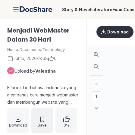
Story & Novel
Literature
Exam
Comi
DocShare
Menjadi WebMaster
Download
Dalam 30 Hari
Home
›
Documents
›
Technology
Jul 15, 2026
38
0
Upload by
Valentina
E-book berbahasa Indonesia yang
membahas cara menjadi webmaster
dan membangun website yang
mampu menghasilkan profit. Materi
disusun bertahap dari dasar HTML
dan PHP hingga penggunaan
Download
Save
0%
MySQL/ phpMyAdmin, keamanan,