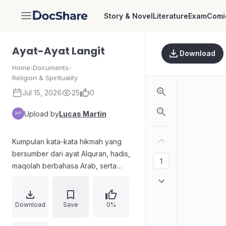
Story & Novel
Literature
Exam
Comi
DocShare
Ayat-Ayat Langit
Download
Home
›
Documents
›
Religion & Spirituality
Jul 15, 2026
25
0
Upload by
Lucas Martin
Kumpulan kata-kata hikmah yang
bersumber dari ayat Alquran, hadis,
maqolah berbahasa Arab, serta
untaian kata para tokoh Islam,
disertai tema pembinaan potensi
diri. Materi memuat ayat-ayat
Download
Save
0%
motivasi dan topik seperti niat, cinta