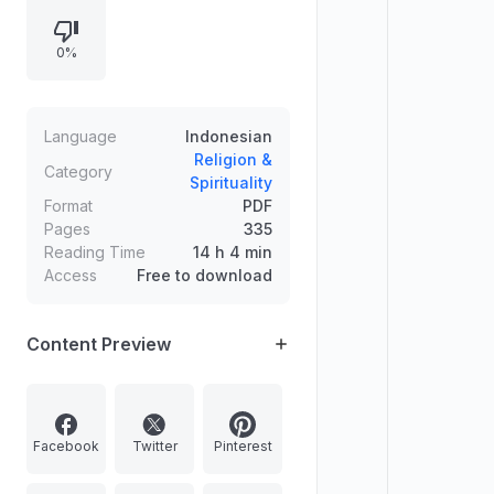
akhirat, tobat, cobaan dan musafir,
ciri orang beriman serta bertakwa,
0%
godaan dunia, doa dan syukur,
sabar dan tabah, zikrul maut, serta
kesuksesan.
Language
Indonesian
Religion &
Category
Spirituality
Format
PDF
Pages
335
Reading Time
14 h 4 min
Access
Free to download
Content Preview
Facebook
Twitter
Pinterest