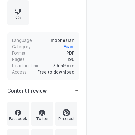
kemampuan berbicara, serta
membantu pengguna memahami
0%
variasi wazan dan isim masdar
melalui daftar kata kerja yang
ringkas, praktis dibawa, dan mudah
dihafalkan.
Language
Indonesian
Category
Exam
Format
PDF
Pages
190
Reading Time
7 h 59 min
Access
Free to download
Content Preview
Facebook
Twitter
Pinterest