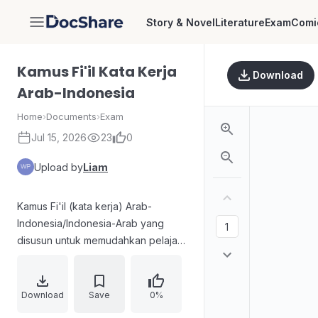
Story & Novel
Literature
Exam
Comi
DocShare
Kamus Fi'il Kata Kerja
Download
Arab-Indonesia
Home
›
Documents
›
Exam
Jul 15, 2026
23
0
Upload by
Liam
Kamus Fi'il (kata kerja) Arab-
Indonesia/Indonesia-Arab yang
disusun untuk memudahkan pelajar
bahasa Arab mencari bentuk fi'il
tanpa membuka kamus besar.
Materi menekankan pentingnya
Download
Save
0%
mufrodhat dan fi'il dalam