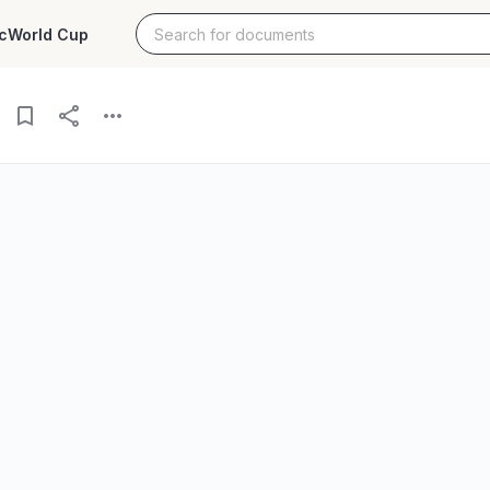
c
World Cup