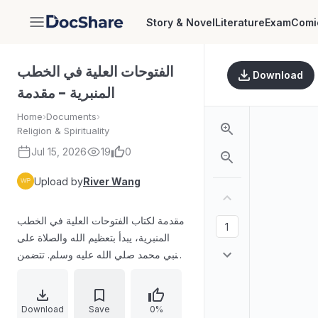
Story & Novel
Literature
Exam
Comi
DocShare
الفتوحات العلية في الخطب
Download
المنبرية - مقدمة
Home
›
Documents
›
Religion & Spirituality
Jul 15, 2026
19
0
Upload by
River Wang
مقدمة لكتاب الفتوحات العلية في الخطب
المنبرية، يبدأ بتعظيم الله والصلاة على
النبي محمد صلي الله عليه وسلم. تتضمن
المقدمة شكرًا لله وثناءً عليه، وبيانًا لأهمية
الخطابة والخطباء، مع الإشارة إلى أن هذا
الكتاب يجمع بين الخطب والفتوحات
Download
Save
0%