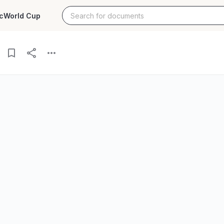
c
World Cup