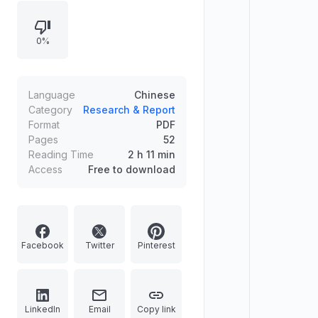
0%
Language
Chinese
Category
Research & Report
Format
PDF
Pages
52
Reading Time
2 h 11 min
Access
Free to download
Facebook
Twitter
Pinterest
LinkedIn
Email
Copy link