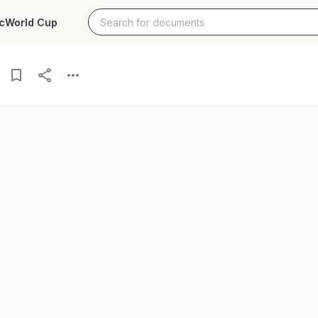
c
World Cup