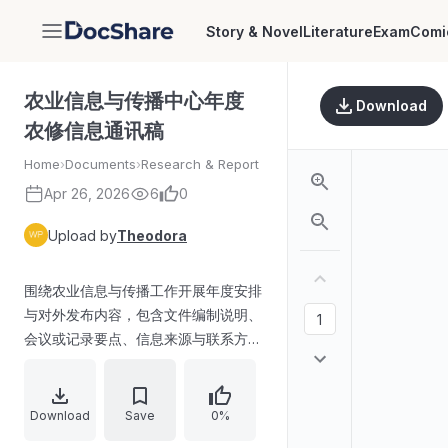
Story & Novel
Literature
Exam
Comi
DocShare
农业信息与传播中心年度
Download
农修信息通讯稿
Home
›
Documents
›
Research & Report
Apr 26, 2026
6
0
Upload by
Theodora
围绕农业信息与传播工作开展年度安排
与对外发布内容，包含文件编制说明、
会议或记录要点、信息来源与联系方式
等栏目，同时列出若干章节目录与具体
事项，强调农修信息的整理、传播及相
关服务工作。
Download
Save
0%