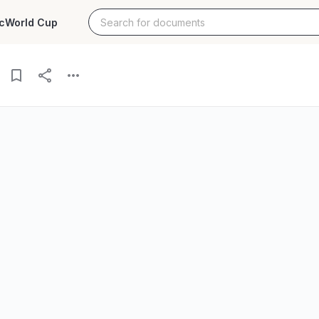
c
World Cup