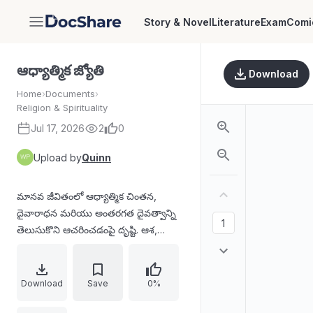
Story & Novel
Literature
Exam
Comi
DocShare
ఆధ్యాత్మిక జ్యోతి
Download
Home
›
Documents
›
Religion & Spirituality
Jul 17, 2026
2
0
Upload by
Quinn
మానవ జీవితంలో ఆధ్యాత్మిక చింతన,
దైవారాధన మరియు అంతరగత దైవత్వాన్ని
తెలుసుకొని ఆచరించడంపై దృష్టి. ఆశ,
అహంకార నియంత్రణ, కోర్కెల అదుపు,
సహనం, శాంతి, ఏకాగ్రత ద్వారా
భవబంధనులను జయించి సార్ధకత పొందడం
Download
Save
0%
అనే అంశాలు వివరించబడ్డాయి. కృషి-విశ్వాస