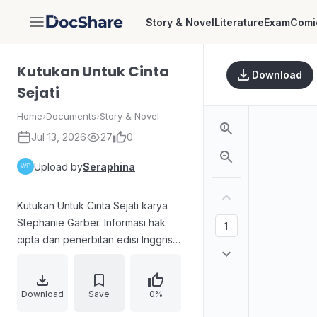
Story & Novel
Literature
Exam
Comi
DocShare
Kutukan Untuk Cinta
Download
Sejati
Home
›
Documents
›
Story & Novel
Jul 13, 2026
27
0
Upload by
Seraphina
Kutukan Untuk Cinta Sejati karya
Stephanie Garber. Informasi hak
cipta dan penerbitan edisi Inggris
Raya (2023) oleh Hodder &
Stoughton, termasuk kredit desain
sampul, pernyataan fiksi seluruh
Download
Save
0%
karakter, serta data ISBN untuk