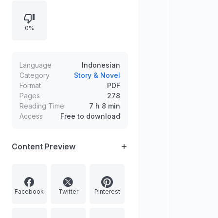
buku elektronik dan sampul keras.
Struktur isi berisi bagian-bagian dan
0%
bab dari Bab 1 hingga Bab 49 serta
epilog dan ucapan terima kasih
tentang penulis.
Language
Indonesian
Category
Story & Novel
Format
PDF
Pages
278
Reading Time
7 h 8 min
Access
Free to download
Content Preview
Facebook
Twitter
Pinterest