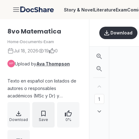
Story & Novel
Literature
Exam
Comi
DocShare
8vo Matematica
Download
Home
›
Documents
›
Exam
Jul 18, 2026
19
0
Upload by
Ava Thompson
Texto en español con listados de
autores o responsables
académicos (MSc y Dr) y
abundante contenido estructural sin
secciones claramente legibles. Se
observan elementos de
Download
Save
0%
programación editorial o
maquetación (marcadores,