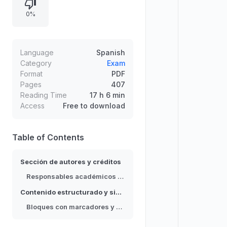
símbolos, números de página o
0%
códigos) y fragmentos que
sugieren actividades de análisis o
cálculo matemático. La información
visible enfatiza la organización del
Language
Spanish
documento y la atribución a
Category
Exam
Format
PDF
múltiples investigadores o
Pages
407
profesores, con estructura interna
Reading Time
17 h 6 min
compleja orientada a estudio.
Access
Free to download
Table of Contents
Sección de autores y créditos
Responsables académicos (MSc/Dr)
Contenido estructurado y simbología
Bloques con marcadores y códigos