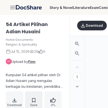
Story & Novel
Literature
Exam
Comi
DocShare
54 Artikel Pilihan
Download
Adian Husaini
Home
›
Documents
›
Religion & Spirituality
Jul 15, 2026
26
0
Upload by
Finn
Kumpulan 54 artikel pilihan oleh Dr.
Adian Husaini yang mengulas
berbagai isu keislaman, pendidikan,
pemikiran tokoh dan perdebatan
ide seperti liberalisme, sekularisme,
pluralisme, serta konsep negara
Download
Save
0%