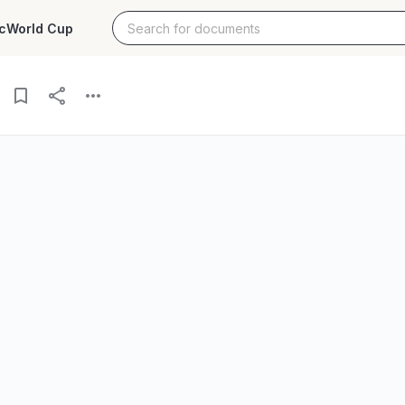
c
World Cup