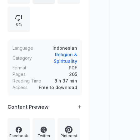
“memodernisasi” diri melalui
berbagai gerakan dan propaganda
yang menyesatkan umat. Isi
0%
menekankan bahaya kemunafikan
bagi individu dan masyarakat serta
kajian rinci tanda-tanda orang
munafik bersumber dari Al-Qur’an
Language
Indonesian
dan Sunnah.
Religion &
Category
Spirituality
Format
PDF
Pages
205
Reading Time
8 h 37 min
Access
Free to download
Content Preview
Facebook
Twitter
Pinterest