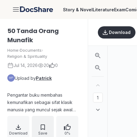
Story & Novel
Literature
Exam
Comi
DocShare
50 Tanda Orang
Download
Munafik
Home
›
Documents
›
Religion & Spirituality
Jul 14, 2026
20
0
Upload by
Patrick
Pengantar buku membahas
kemunafikan sebagai sifat klasik
manusia yang muncul sejak awal
sejarah Islam pasca Hijrah,
khususnya di Madinah. Menguraikan
bagaimana kemunafikan
Download
Save
0%