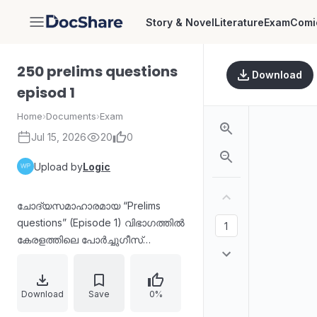
Story & Novel
Literature
Exam
Comi
DocShare
250 prelims questions
Download
episod 1
Home
›
Documents
›
Exam
Jul 15, 2026
20
0
Upload by
Logic
ചോദ്യസമാഹാരമായ “Prelims
questions” (Episode 1) വിഭാഗത്തിൽ
കേരളത്തിലെ പോർച്ചുഗീസ്
സാന്നിധ്യം, യൂറോപ്യൻ മിഷനറി
പ്രവർത്തനങ്ങൾ, തിരുവിതാംകൂർ
ഭരണവ്യവസ്ഥയും സാമൂഹിക
Download
Save
0%
പരിഷ്കാരങ്ങളും, വിദ്യാഭ്യാസ-