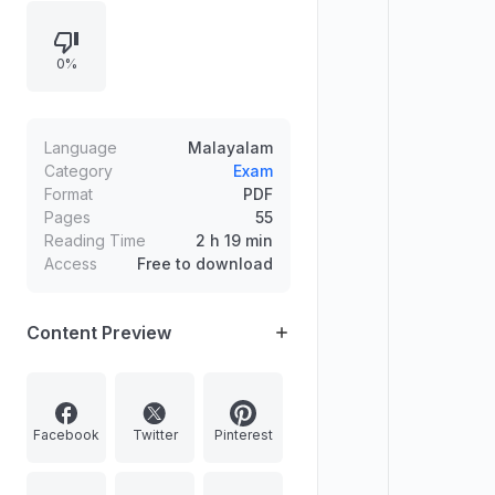
ഭരണനിർമ്മാണവുമായി ബന്ധപ്പെട്ട
വിവിധ വ്യക്തികളും സംഭവങ്ങളും
0%
ഉൾപ്പെടെയുള്ള വിഷയങ്ങളിൽ
അടിസ്ഥാനപരമായ ചോദ്യങ്ങൾ
ഉൾക്കൊള്ളുന്നു.
Language
Malayalam
Category
Exam
Format
PDF
Pages
55
Reading Time
2 h 19 min
Access
Free to download
Content Preview
Facebook
Twitter
Pinterest