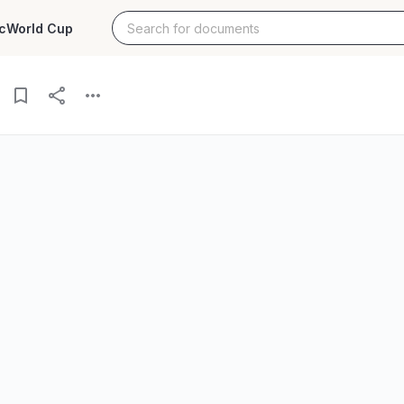
c
World Cup