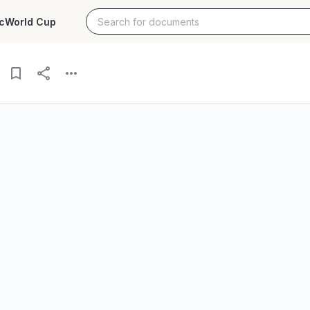
c
World Cup