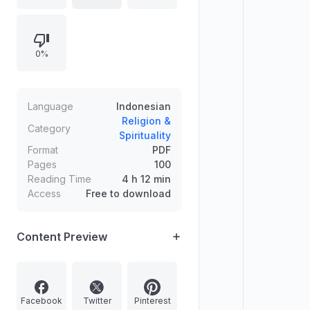
kemudahan, dijauhkan dari
penyakit, serta memperkuat iman
dan ketenangan. Memuat dzikir
0%
pada waktu tertentu seperti pagi-
petang dan sebelum tidur, disertai
rujukan karya ulama dan uraian
tentang sikap berikhtiar terhadap
Language
Indonesian
takdir.
Religion &
Category
Spirituality
Format
PDF
Pages
100
Reading Time
4 h 12 min
Access
Free to download
Content Preview
Facebook
Twitter
Pinterest