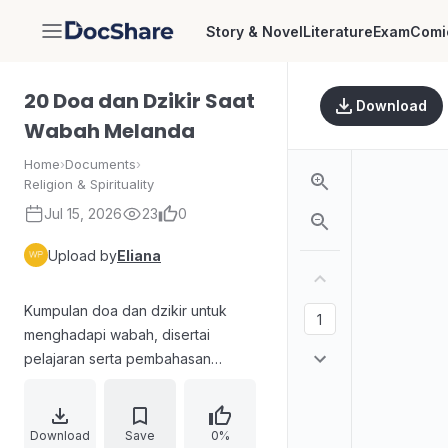
Story & Novel
Literature
Exam
Comi
DocShare
20 Doa dan Dzikir Saat
Download
Wabah Melanda
Home
›
Documents
›
Religion & Spirituality
Jul 15, 2026
23
0
Upload by
Eliana
Kumpulan doa dan dzikir untuk
menghadapi wabah, disertai
pelajaran serta pembahasan
masalah hukum fikih. Menguraikan
bacaan yang memohon kebaikan di
dunia dan akhirat, meminta
Download
Save
0%