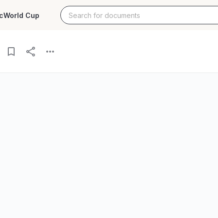
c
World Cup