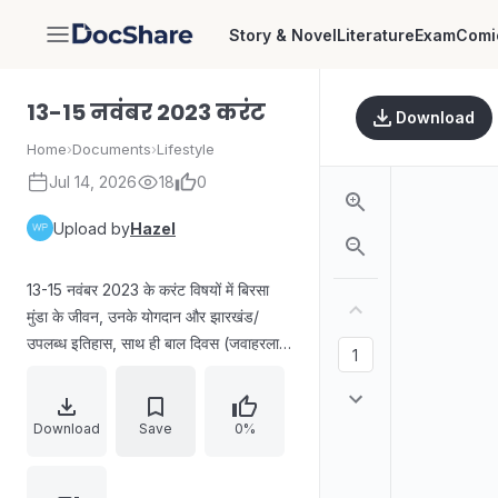
Story & Novel
Literature
Exam
Comi
DocShare
13-15 नवंबर 2023 करंट
Download
Home
›
Documents
›
Lifestyle
Jul 14, 2026
18
0
Upload by
Hazel
13-15 नवंबर 2023 के करंट विषयों में बिरसा
मुंडा के जीवन, उनके योगदान और झारखंड/
उपलब्ध इतिहास, साथ ही बाल दिवस (जवाहरलाल
नेहरू के जन्मदिन पर आधारित), विश्व मधुमेह
दिवस (विषय: मधुमेह देखभाल तक पहुंच), और
लोक सेवा प्रसारण दिवस (12 नवंबर) की पृष्ठभूमि
Download
Save
0%
और महत्व शामिल है।