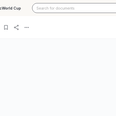
c
World Cup