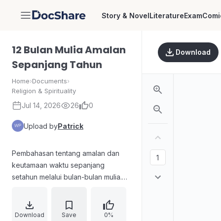
Story & Novel
Literature
Exam
Comi
DocShare
12 Bulan Mulia Amalan
Download
Sepanjang Tahun
Home
›
Documents
›
Religion & Spirituality
Jul 14, 2026
26
0
Upload by
Patrick
Pembahasan tentang amalan dan
keutamaan waktu sepanjang
setahun melalui bulan-bulan mulia.
Menguraikan makna tahun, bulan,
dan hari menurut ajaran Islam,
termasuk penjelasan bulan-bulan
Download
Save
0%