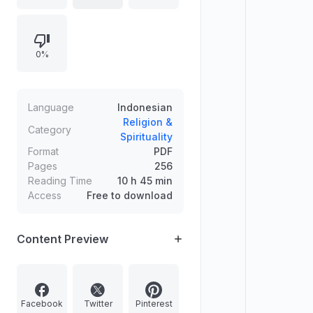
haram dan bulan-bulan spesifik
sepanjang kalender Hijriah. Disertai
mukadimah yang menekankan nilai
0%
waktu sebagai kesempatan meraih
ridha Allah serta ajakan agar waktu
dimanfaatkan untuk kebaikan.
Language
Indonesian
Religion &
Category
Spirituality
Format
PDF
Pages
256
Reading Time
10 h 45 min
Access
Free to download
Content Preview
Facebook
Twitter
Pinterest