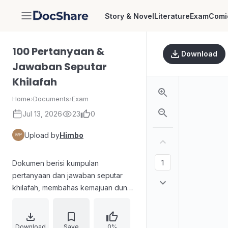
Story & Novel
Literature
Exam
Comi
DocShare
100 Pertanyaan &
Download
Jawaban Seputar
Khilafah
Home
›
Documents
›
Exam
Jul 13, 2026
23
0
Upload by
Himbo
Dokumen berisi kumpulan
pertanyaan dan jawaban seputar
khilafah, membahas kemajuan dunia
Muslim pada era khilafah, termasuk
bidang pendidikan (universitas dan
asal-usul gelar doktor), layanan
Download
Save
0%