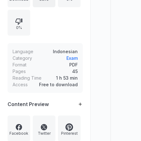
kesehatan (rumah sakit dan
spesialisasi dokter), sistem pensiun,
inovasi teknologi/mesin, serta
0%
eksperimen awal penerbangan
seperti parasut. Selain itu, bagian
pendahuluan membahas konteks
Revolusi Arab, dinamika persepsi
Language
Indonesian
terhadap dunia Muslim, dan
Category
Exam
Format
PDF
pentingnya penerapan Islam secara
Pages
45
menyeluruh.
Reading Time
1 h 53 min
Access
Free to download
Content Preview
Facebook
Twitter
Pinterest