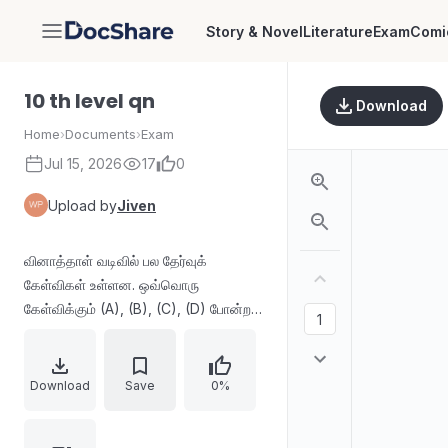
Story & Novel
Literature
Exam
Comi
DocShare
10 th level qn
Download
Home
›
Documents
›
Exam
Jul 15, 2026
17
0
Upload by
Jiven
வினாத்தாள் வடிவில் பல தேர்வுக்
கேள்விகள் உள்ளன. ஒவ்வொரு
கேள்விக்கும் (A), (B), (C), (D) போன்ற
விருப்பங்கள் வழங்கப்பட்டு சரியான
விடையைத் தேர்வு செய்யும்படி
வடிவமைக்கப்பட்டுள்ளது. நேரம்,
Download
Save
0%
மதிப்பெண் போன்ற தேர்வுக்
கட்டுப்பாடுகளும் குறிப்பிடப்பட்டுள்ளன.