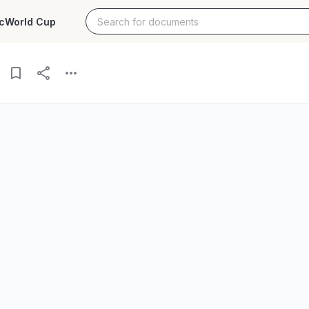
c
World Cup